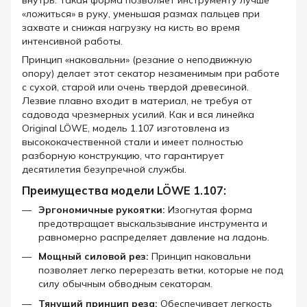
внутрь. Такая форма позволяет инструменту лучше
«ложиться» в руку, уменьшая размах пальцев при
захвате и снижая нагрузку на кисть во время
интенсивной работы.
Принцип «наковальни» (резание о неподвижную
опору) делает этот секатор незаменимым при работе
с сухой, старой или очень твердой древесиной.
Лезвие плавно входит в материал, не требуя от
садовода чрезмерных усилий. Как и вся линейка
Original LÖWE, модель 1.107 изготовлена из
высококачественной стали и имеет полностью
разборную конструкцию, что гарантирует
десятилетия безупречной службы.
Преимущества модели LÖWE 1.107:
Эргономичные рукоятки:
Изогнутая форма
предотвращает выскальзывание инструмента и
равномерно распределяет давление на ладонь.
Мощный силовой рез:
Принцип наковальни
позволяет легко перерезать ветки, которые не под
силу обычным обводным секаторам.
Тянущий принцип реза:
Обеспечивает легкость