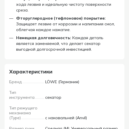
хода лезвия и идеальную чистоту поверхности
среза.
Фторуглеродное (тефлоновое) покрытие:
Защищает лезвие от коррозии и налипания смол,
облегчая каждое нажатие.
Немецкая долговечность:
Каждая деталь
является заменяемой, что делает секатор
выгодной долгосрочной инвестицией.
Характеристики
Бренд
LÖWE (Германия)
Тип
инструмента
секатор
Тип режущего
механизма
(Type)
с наковальней (Anvil)
Размер руки
Средняя (M): Универсальный размер,