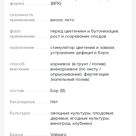
форма
(ВРК)
сезонность
применения
весна, лето
фаза
перед цветением и бутонизация,
применения
рост и созревание плодов
назначение
стимулятор цветения и завязи,
устранение дефицита бора
способ
корневое (в грунт / полив),
внесения
внекорневое (по листу /
опрыскивание), фертигация
(капельный полив)
состав
Бор (B)
бесхлорное
Нет
Культура
овощные культуры, плодовые
деревья, ягодные культуры,
виноград, клубника
Бренд
Valagro