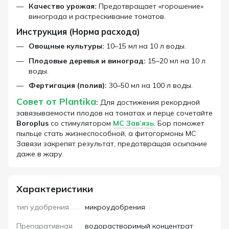
Качество урожая:
Предотвращает «горошение»
винограда и растрескивание томатов.
Инструкция (Норма расхода)
Овощные культуры:
10–15 мл на 10 л воды.
Плодовые деревья и виноград:
15–20 мл на 10 л
воды.
Фертигация (полив):
30–50 мл на 100 л воды.
Совет от Plantika
:
Для достижения рекордной
завязываемости плодов на томатах и перце сочетайте
Boroplus
со стимулятором
MC Зав’язь
. Бор поможет
пыльце стать жизнеспособной, а фитогормоны МС
Завязи закрепят результат, предотвращая осыпание
даже в жару.
Характеристики
тип удобрения
микроудобрения
Препаративная
водорастворимый концентрат