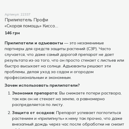
Артикул: 22337
Прилипатель Профи
«Скорая помощь» Киссон
- адъювант для СЗР и
146 грн
удобрений, 1л
Прилипатели и адъюванты
— это незаменимые
партнеры для средств защиты растений (СЗР). Часто
случается, что даже самый дорогой препарат не дает
результата из-за того, что он просто стекает с листьев или
быстро высыхает на солнце. Адъюванты решают эти
проблемы, делая уход за садом и огородом
профессиональным и экономным.
Зачем использовать прилипатели?
Экономия препарата:
Вы снижаете потери раствора,
так как он не стекает на землю, а равномерно
распределяется по листу.
Защита от осадков:
Препарат успевает поглотиться
растением и «прилипнуть» к нему так прочно, что даже
внезапный дождь через час после обработки не снизит