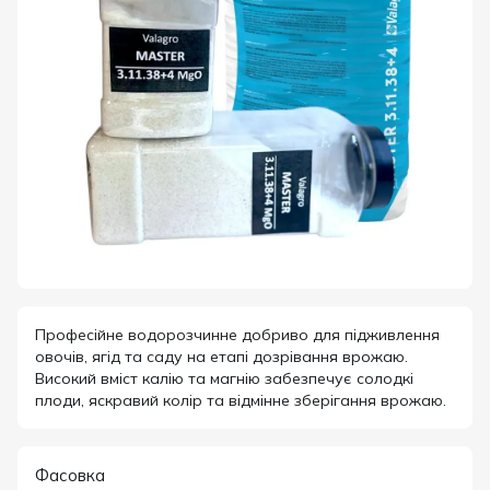
Професійне водорозчинне добриво для підживлення
овочів, ягід та саду на етапі дозрівання врожаю.
Високий вміст калію та магнію забезпечує солодкі
плоди, яскравий колір та відмінне зберігання врожаю.
Фасовка