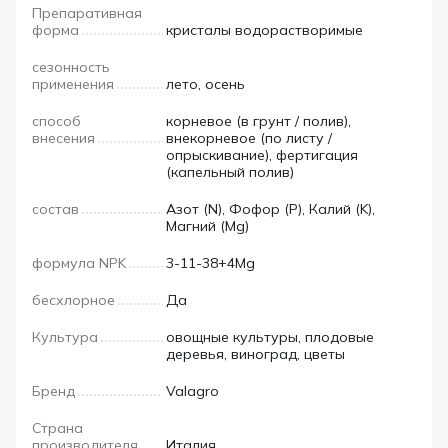
Препаративная
форма
кристалы водорастворимые
сезонность
применения
лето, осень
способ
корневое (в грунт / полив),
внесения
внекорневое (по листу /
опрыскивание), фертигация
(капельный полив)
состав
Азот (N), Фофор (P), Калий (K),
Магний (Mg)
формула NPK
3-11-38+4Mg
бесхлорное
Да
Культура
овощные культуры, плодовые
деревья, виноград, цветы
Бренд
Valagro
Страна
производителя
Италия