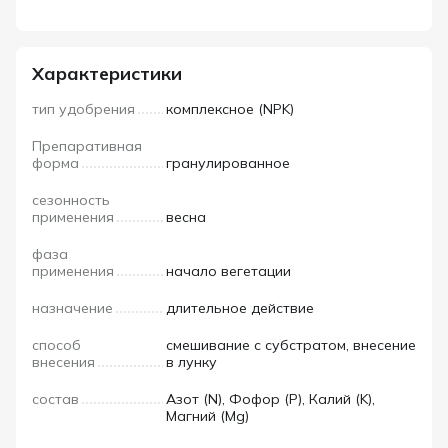
Характеристики
тип удобрения
комплексное (NPK)
Препаративная
форма
гранулированное
сезонность
применения
весна
фаза
применения
начало вегетации
назначение
длительное действие
способ
смешивание с субстратом, внесение
внесения
в лунку
состав
Азот (N), Фофор (P), Калий (K),
Магний (Mg)