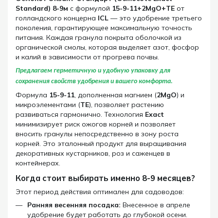
Standard) 8-9м
с формулой
15-9-11+2MgO+TE
от
голландского концерна
ICL
— это удобрение третьего
поколения, гарантирующее максимальную точность
питания. Каждая гранула покрыта оболочкой из
органической смолы, которая выделяет азот, фосфор
и калий в зависимости от прогрева почвы.
Предлагаем герметичную и удобную упаковку для
сохранения свойств удобрения и вашего комфорта.
Формула
15-9-11
, дополненная магнием (
2MgO
) и
микроэлементами (
TE
), позволяет растению
развиваться гармонично. Технология
Exact
минимизирует риск ожогов корней и позволяет
вносить гранулы непосредственно в зону роста
корней. Это эталонный продукт для выращивания
декоративных кустарников, роз и саженцев в
контейнерах.
Когда стоит выбирать именно 8-9 месяцев?
Этот период действия оптимален для садоводов:
Ранняя весенняя посадка:
Внесенное в апреле
удобрение будет работать до глубокой осени.