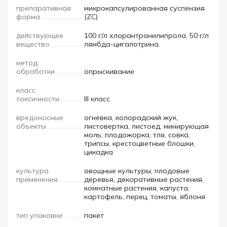
препаративная
микрокапсулированная суспензия
форма
(ZC)
действующее
100 г/л хлорантранилипрола, 50 г/л
вещество
лямбда-цигалотрина.
метод
обработки
опрыскивание
класс
токсичности
III класс
вредоносные
огневка, колорадский жук,
объекты
листовертка, листоед, минирующая
моль, плодожорка, тля, совка,
трипсы, крестоцветные блошки,
цикадка
культура
овощные культуры, плодовые
применения
деревья, декоративные растения,
комнатные растения, капуста,
картофель, перец, томаты, яблоня
тип упаковки
пакет