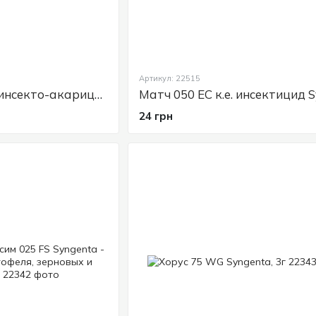
Скор
— фунгицид для профилактики и лечения
Препараты Syngenta помогают эффективно защища
здоровье сада и огорода.
Артикул: 22515
Вертимек 018 EC, инсекто-акарицид, Syngenta, 10 мл
24 грн