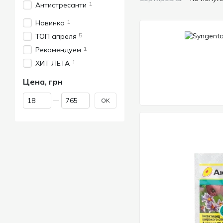
1
Антистресанти
1
Новинка
5
ТОП апреля
1
Рекомендуем
1
ХИТ ЛЕТА
Цена, грн
От Цена, грн
До Цена, грн
OK