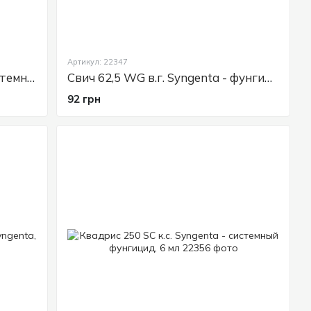
Артикул: 22347
Скор 250 ЕС к.е. Syngenta - системный фунгицид, 2 мл
Свич 62,5 WG в.г. Syngenta - фунгицид от серой гнили, 10 г
92 грн