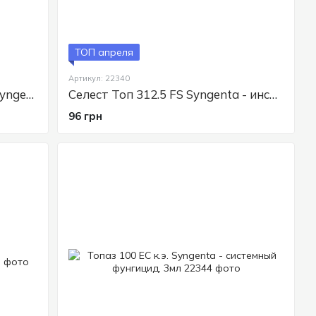
 грибковых заболеваний
ть растения, сохранять урожай и поддерживать
ТОП апреля
Артикул: 22340
Матч 050 ЕС к.е. инсектицид Syngenta, 4 мл
Селест Топ 312.5 FS Syngenta - инсектицидно-фунгицидный протравитель, 20 мл
96 грн