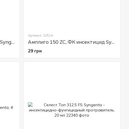
 огорода
щиты плодовых культур, овощей, ягодных кустарников и
и сорняков. Благодаря современным технологиям и
спечивают эффективную и длительную защиту растений.
ранить урожай, повысить качество плодов и
Артикул: 22514
Энжио 247 SC к.с. инсектицид. Syngenta, 3,6 мл
Амплиго 150 ZC, ФК инсектицид Syngenta, 4 мл
отяжении всего периода вегетации. Препараты
озяйства, так и для использования на приусадебных
29 грн
a
genta:
 широким спектром вредителей
х и овощных культур
ур от грибковых заболеваний
 болезней
иты овощных культур