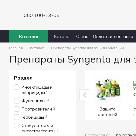
Перейти к основному контенту
050 100-13-05
Каталог
Каталог
О нас
Оплата и доставка
Главная
Каталог
Препараты Syngenta для защиты растений
Препараты Syngenta для 
Раздел
Инсектициды и
5
акарициды
9
Фунгициды
2
Протравители
Защита
У
растений
с
2
Гербициды
Стимуляторы и
1
антистрессанты
Сортировка:
по попул