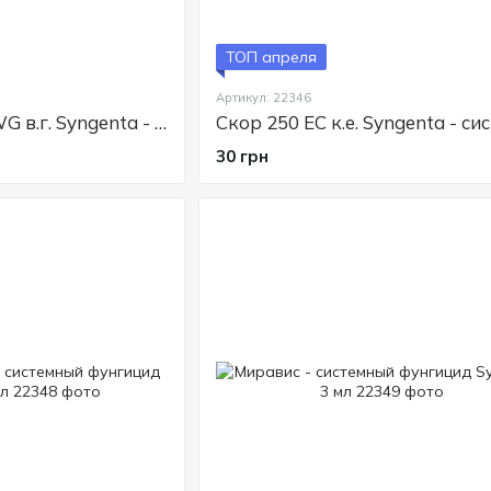
ТОП апреля
Артикул: 22346
Тиовит Джет 80 WG в.г. Syngenta - контактный фунгицид, 40г
30 грн