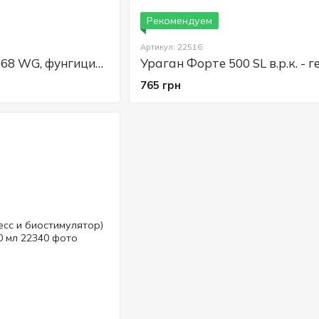
Рекомендуем
Артикул: 22516
Ридомил Голд МЦ 68 WG, фунгицид Syngenta, 25 г
765 грн