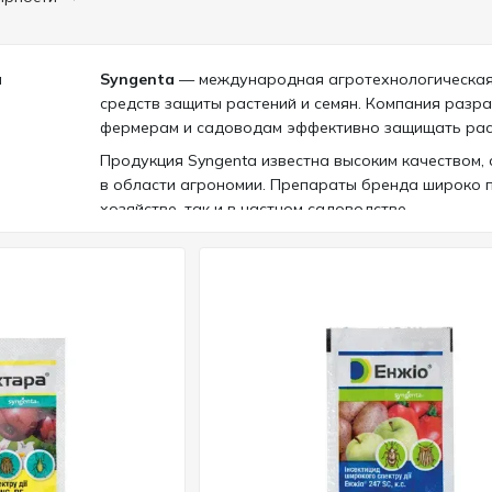
Syngenta
— международная агротехнологическая 
средств защиты растений и семян. Компания раз
фермерам и садоводам эффективно защищать расте
Продукция Syngenta известна высоким качеством,
в области агрономии. Препараты бренда широко 
хозяйстве, так и в частном садоводстве.
Основные направления продукции Syngen
фунгициды для защиты растений от грибковых
инсектициды для борьбы с вредителями
гербициды для контроля сорняков
семена сельскохозяйственных культур
инновационные биологические и агротехнолог
Продукция Syngenta используется более чем в 10
качество сельскохозяйственной продукции.