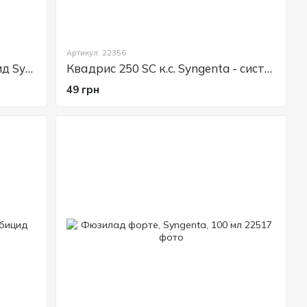
Артикул: 22356
Миравис - системный фунгицид Syngenta, 3 мл
Квадрис 250 SC к.с. Syngenta - системный фунгицид, 6 мл
49 грн