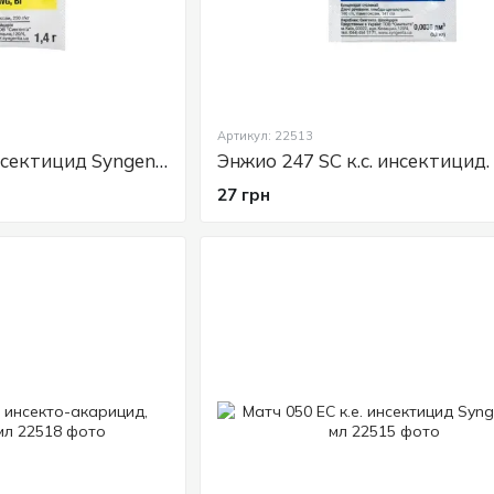
Препараты Syngenta для сада и
Препараты
Syngenta
широко используются для за
декоративных растений от болезней, вредителей 
научным разработкам средства этого бренда обе
Средства защиты растений Syngenta помогают сох
Артикул: 22513
Актара 25 WG, инсектицид Syngenta, 1,4 г
поддерживать здоровое развитие растений на пр
подходят как для профессионального сельского х
27 грн
участках.
Популярные препараты Syngent
Среди наиболее известных препаратов бренда Syn
Актара
— системный инсектицид для борьбы с
Карате Зеон
— инсектицид для защиты садовы
Хорус
— фунгицид для защиты плодовых культ
Свич
— фунгицид против серой гнили и других
Ридомил Голд
— системный фунгицид для защ
Топаз
— фунгицид против мучнистой росы