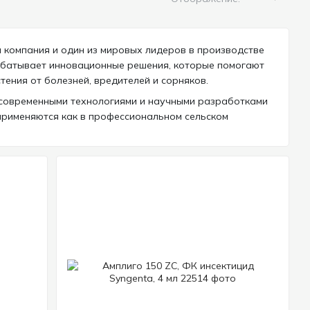
компания и один из мировых лидеров в производстве
рабатывает инновационные решения, которые помогают
ния от болезней, вредителей и сорняков.
 современными технологиями и научными разработками
применяются как в профессиональном сельском
ta
 заболеваний
ические решения
0 странах мира и помогает повышать урожайность и