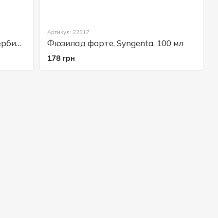
Артикул: 22517
Ураган Форте 500 SL в.р.к. - гербицид Syngenta, 1 л
Фюзилад форте, Syngenta, 100 мл
178 грн