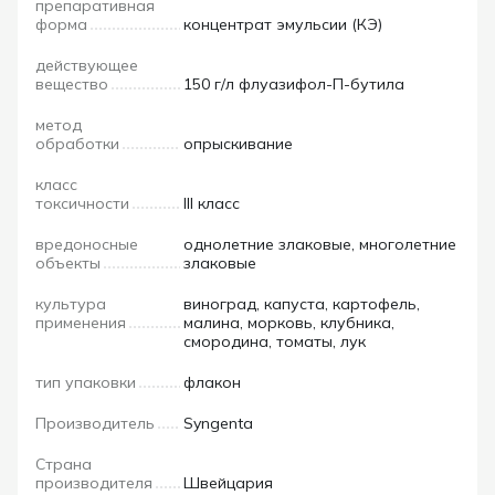
препаративная
форма
концентрат эмульсии (КЭ)
действующее
вещество
150 г/л флуазифол-П-бутила
метод
обработки
опрыскивание
класс
токсичности
III класс
вредоносные
однолетние злаковые, многолетние
объекты
злаковые
культура
виноград, капуста, картофель,
применения
малина, морковь, клубника,
смородина, томаты, лук
тип упаковки
флакон
Производитель
Syngenta
Страна
производителя
Швейцария