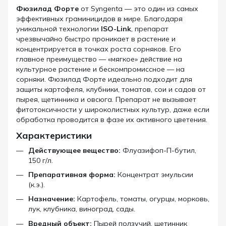
Фюзилад Форте
от Syngenta — это один из самых
эффективных граминицидов в мире. Благодаря
уникальной технологии
ISO-Link
, препарат
чрезвычайно быстро проникает в растение и
концентрируется в точках роста сорняков. Его
главное преимущество — «мягкое» действие на
культурное растение и бескомпромиссное — на
сорняки. Фюзилад Форте идеально подходит для
защиты картофеля, клубники, томатов, сои и садов от
пырея, щетинника и овсюга. Препарат не вызывает
фитотоксичности у широколистных культур, даже если
обработка проводится в фазе их активного цветения.
Характеристики
Действующее вещество:
Флуазифоп-П-бутил,
150 г/л.
Препаративная форма:
Концентрат эмульсии
(к.э.).
Назначение:
Картофель, томаты, огурцы, морковь,
лук, клубника, виноград, сады.
Вредный объект:
Пырей ползучий, щетинник