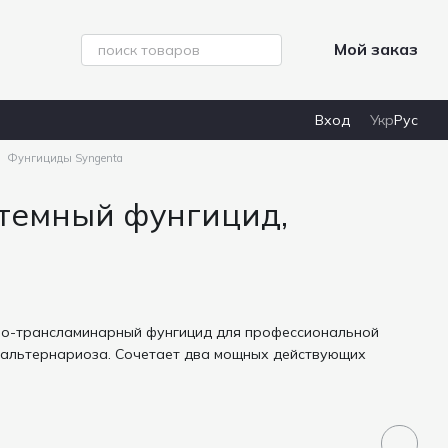
Мой заказ
Вход
Укр
Рус
Фунгициды Syngenta
стемный фунгицид,
но-трансламинарный фунгицид для профессиональной
 альтернариоза. Сочетает два мощных действующих