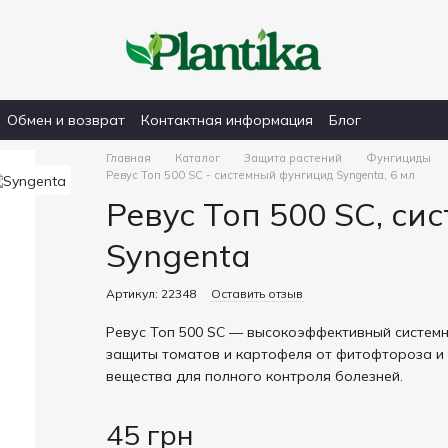
Обмен и возврат
Контактная информация
Блог
Главная
Каталог
Защита растений
Фунгициды
Ревус Топ 500 SC - системный фунгицид Syngenta, 6 мл
Ревус Топ 500 SC, си
Syngenta
Артикул: 22348
Оставить отзыв
Ревус Топ 500 SC — высокоэффективный систем
защиты томатов и картофеля от фитофтороза и
вещества для полного контроля болезней.
45 грн