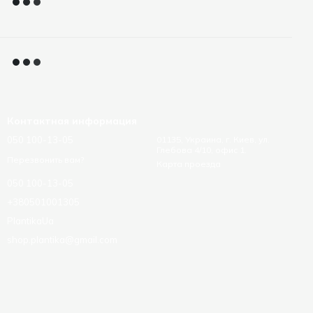
Контактная информация
050 100-13-05
01135, Украина, г. Киев, ул.
Глебова 4/10, офис 1.
Перезвонить вам?
Карта проезда
050 100-13-05
+380501001305
PlantikaUa
shop.plantika@gmail.com