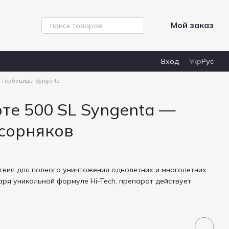
Мой заказ
Вход
Укр
Рус
Гербициды Syngenta
те 500 SL Syngenta —
сорняков
вия для полного уничтожения однолетних и многолетних
даря уникальной формуле Hi-Tech, препарат действует