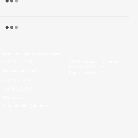
Контактная информация
050 100-13-05
01135, Украина, г. Киев, ул.
Глебова 4/10, офис 1.
Перезвонить вам?
Карта проезда
050 100-13-05
+380501001305
PlantikaUa
shop.plantika@gmail.com