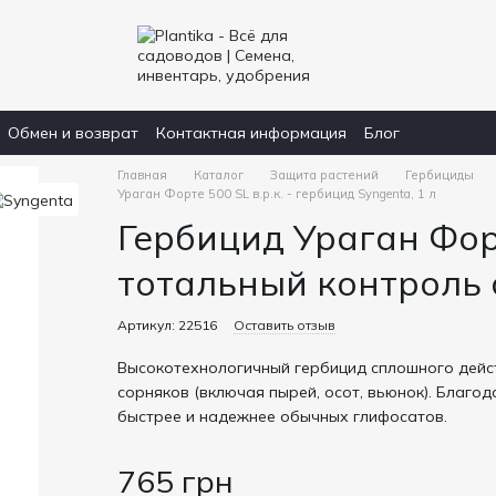
Обмен и возврат
Контактная информация
Блог
Главная
Каталог
Защита растений
Гербициды
Ураган Форте 500 SL в.р.к. - гербицид Syngenta, 1 л
Гербицид Ураган Фор
тотальный контроль 
Артикул: 22516
Оставить отзыв
Высокотехнологичный гербицид сплошного дейст
сорняков (включая пырей, осот, вьюнок). Благо
быстрее и надежнее обычных глифосатов.
765 грн