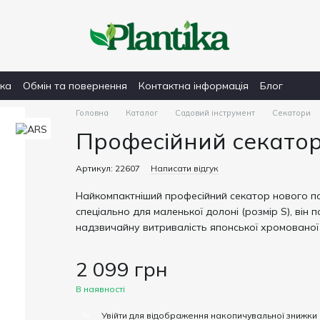
вка
Обмін та повернення
Контактна інформація
Блог
Головна
Каталог
Садовий інструмент
Секатори
Професійний секатор 
Артикул: 22607
Написати відгук
Найкомпактніший професійний секатор нового по
спеціально для маленької долоні (розмір S), він п
надзвичайну витривалість японської хромованої 
2 099 грн
В наявності
%
Увійти
для відображення накопичувальної знижки