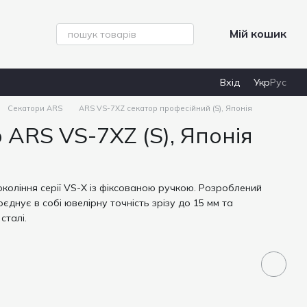
Мій кошик
Вхід
Укр
Рус
Секатори ARS
ARS VS-7XZ секатор професійний (S), Японія
ARS VS-7XZ (S), Японія
коління серії VS-X із фіксованою ручкою. Розроблений
оєднує в собі ювелірну точність зрізу до 15 мм та
сталі.