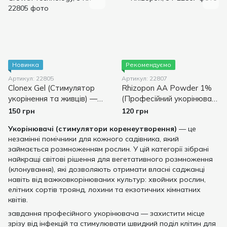
Новинка
Рекомендуємо
Артикул: 22805
Артикул: 22807
Clonex Gel (Стимулятор
Rhizopon AA Powder 1%
укорінення та живців) —
(Професійний укорінювач)
Growth Technology, 5 мл
— Rhizopon, 5 г
150 грн
120 грн
Укорінювачі (стимулятори коренеутворення)
— це
незамінні помічники для кожного садівника, який
займається розмноженням рослин. У цій категорії зібрані
найкращі світові рішення для вегетативного розмноження
(клонування), які дозволяють отримати власні саджанці
навіть від важковкорінюваних культур: хвойних рослин,
елітних сортів троянд, лохини та екзотичних кімнатних
квітів.
завдання професійного укорінювача — захистити місце
зрізу від інфекцій та стимулювати швидкий поділ клітин для