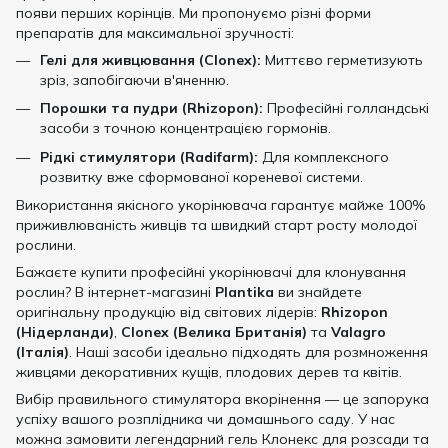
появи перших корінців. Ми пропонуємо різні форми
препаратів для максимальної зручності:
Гелі для живцювання (Clonex):
Миттєво герметизують
зріз, запобігаючи в'яненню.
Порошки та пудри (Rhizopon):
Професійні голландські
засоби з точною концентрацією гормонів.
Рідкі стимулятори (Radifarm):
Для комплексного
розвитку вже сформованої кореневої системи.
Використання якісного укорінювача гарантує майже 100%
приживлюваність живців та швидкий старт росту молодої
рослини.
Бажаєте купити професійні укорінювачі для клонування
рослин? В інтернет-магазині
Plantika
ви знайдете
оригінальну продукцію від світових лідерів:
Rhizopon
(Нідерланди)
,
Clonex (Велика Британія)
та
Valagro
(Італія)
. Наші засоби ідеально підходять для розмноження
живцями декоративних кущів, плодових дерев та квітів.
Вибір правильного стимулятора вкорінення — це запорука
успіху вашого розплідника чи домашнього саду. У нас
можна замовити легендарний гель Клонекс для розсади та