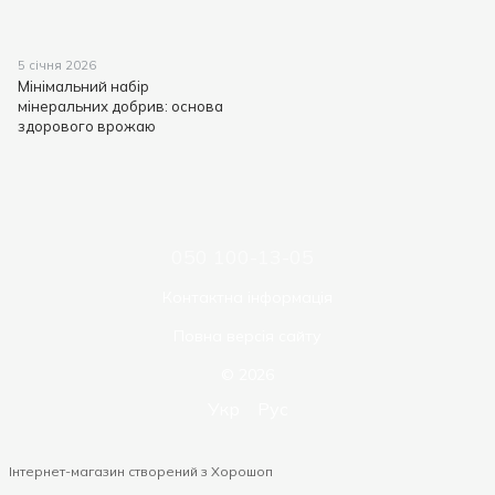
5 січня 2026
Мінімальний набір
мінеральних добрив: основа
здорового врожаю
050 100-13-05
Контактна інформація
Повна версія сайту
© 2026
Укр
Рус
Інтернет-магазин створений з Хорошоп