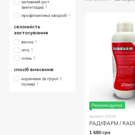
активний ріст
1
(вегетація)
1
профілактика хвороб
сезонність
застосування
1
весна
1
літо
1
осінь
спосіб внесення
кореневе (в ґрунт /
1
полив)
Рекомендуємо
Артикул: 22316
1 680 грн