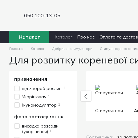
Перейти до основного контенту
050 100-13-05
Каталог
Каталог
Про нас
Оплата та доста
Головна
Каталог
Добрива і стимулятори
Стимулятори та анти
Для розвитку кореневої с
призначення
1
від хвороб рослин
1
Укорінювач
1
Імуномодулятор
Стимулятори
А
фаза застосування
висадка розсади
1
(укорінення)
Сортування:
за попул