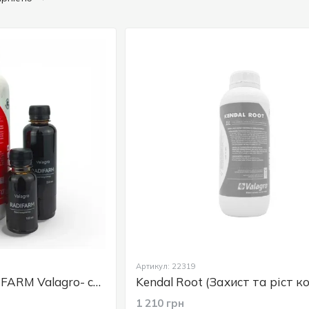
Артикул: 22319
РАДІФАРМ / RADIFARM Valagro- стимулятор кореневого росту, 1 л
1 210 грн