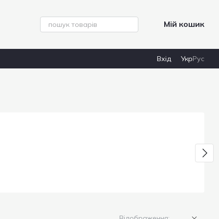
Мій кошик
Вхід
Укр
Рус
Відображення: