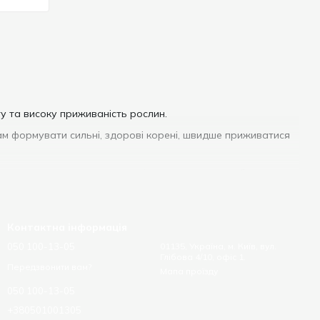
у та високу приживаність рослин.
ам формувати сильні, здорові корені, швидше приживатися
аще рослина засвоює воду, мікроелементи та добрива,
ходять для розсади, живців, овочевих і декоративних
Контактна інформація
050 100-13-05
01135, Україна, м. Київ, вул.
Глібова 4/10, офіс 1.
Передзвонити вам?
Мапа проїзду
050 100-13-05
+380501001305