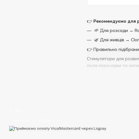
👉
Рекомендуємо для р
🌱 Для розсади → R
🌿 Для живців → Clon
👉 Правильно підібрани
Стимулятори для розвит
після пересадки та акти
Саме коренева система 
швидше росте і стає біл
У цій категорії предста
культур.
© 2026
🌱 Коли використов
Приймаємо до оплати
при висадці розсади
після пересадки рос