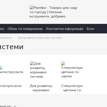
вка
Обмін та повернення
Контактна інформація
Блог
стресанти
Для розвитку кореневої системи
истеми
нтистресанти
Для розвитку
Стимулятори
кореневої
цвітіння та
системи
зав'язі
ярністю