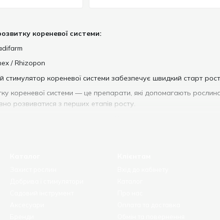
озвитку кореневої системи:
adifarm
ex / Rhizopon
й стимулятор кореневої системи забезпечує швидкий старт рост
ку кореневої системи — це препарати, які допомагають рослин
вно розвиватися з перших етапів росту.
відповідає за живлення рослини. Чим вона потужніша — тим кр
ьш стійкою до стресів.
влені ефективні укорінювачі та біостимулятори, які ідеально під
Каталог
Клієнтам
Захист рослин
Вхід до кабінету
увати:
Добрива і стимулятори
Каталог
Садовий інструмент
Про нас
Аксесуари
Оплата та доставка
лин
Бренди
Обмін та повернення