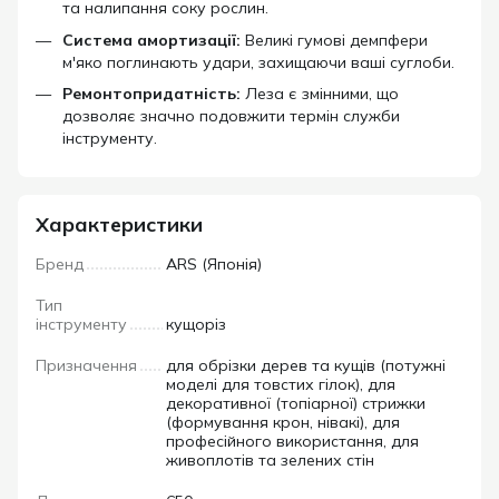
та налипання соку рослин.
Система амортизації:
Великі гумові демпфери
м'яко поглинають удари, захищаючи ваші суглоби.
Ремонтопридатність:
Леза є змінними, що
дозволяє значно подовжити термін служби
інструменту.
Характеристики
Бренд
ARS (Японія)
Тип
інструменту
кущоріз
Призначення
для обрізки дерев та кущів (потужні
моделі для товстих гілок), для
декоративної (топіарної) стрижки
(формування крон, нівакі), для
професійного використання, для
живоплотів та зелених стін