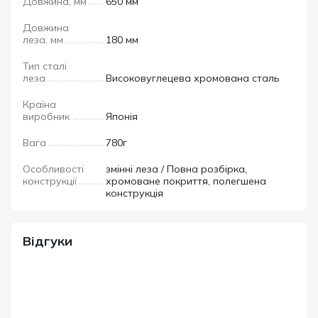
Довжина, мм
650 мм
Довжина
леза, мм
180 мм
Тип сталі
леза
Високовуглецева хромована сталь
Країна
виробник
Японія
Вага
780г
Особливості
змінні леза / Повна розбірка,
конструкції
хромоване покриття, полегшена
конструкція
Відгуки