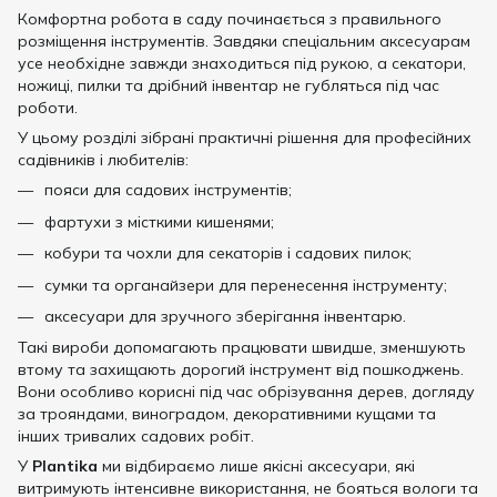
Комфортна робота в саду починається з правильного
розміщення інструментів. Завдяки спеціальним аксесуарам
усе необхідне завжди знаходиться під рукою, а секатори,
ножиці, пилки та дрібний інвентар не губляться під час
роботи.
У цьому розділі зібрані практичні рішення для професійних
садівників і любителів:
пояси для садових інструментів;
фартухи з місткими кишенями;
кобури та чохли для секаторів і садових пилок;
сумки та органайзери для перенесення інструменту;
аксесуари для зручного зберігання інвентарю.
Такі вироби допомагають працювати швидше, зменшують
втому та захищають дорогий інструмент від пошкоджень.
Вони особливо корисні під час обрізування дерев, догляду
за трояндами, виноградом, декоративними кущами та
інших тривалих садових робіт.
У
Plantika
ми відбираємо лише якісні аксесуари, які
витримують інтенсивне використання, не бояться вологи та