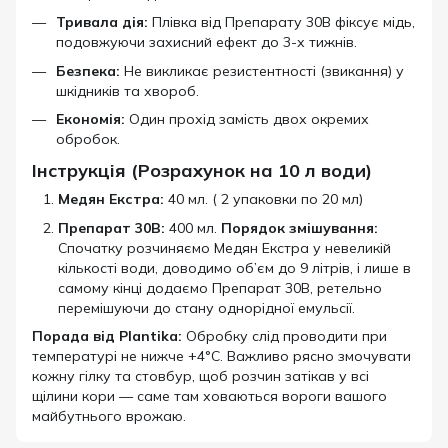
Тривала дія:
Плівка від Препарату 30В фіксує мідь,
подовжуючи захисний ефект до 3-х тижнів.
Безпека:
Не викликає резистентності (звикання) у
шкідників та хвороб.
Економія:
Один прохід замість двох окремих
обробок.
Інструкція (Розрахунок на 10 л води)
Медян Екстра:
40 мл. ( 2 упаковки по 20 мл)
Препарат 30В:
400 мл.
Порядок змішування:
Спочатку розчиняємо Медян Екстра у невеликій
кількості води, доводимо об’єм до 9 літрів, і лише в
самому кінці додаємо Препарат 30В, ретельно
перемішуючи до стану однорідної емульсії.
Порада від Plantika:
Обробку слід проводити при
температурі не нижче +4°C. Важливо рясно змочувати
кожну гілку та стовбур, щоб розчин затікав у всі
щілини кори — саме там ховаються вороги вашого
майбутнього врожаю.