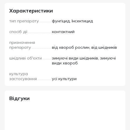
Характеристики
тип препарату
фунгіцид, Інсектицид
спосіб дії
контактний
призначення
препарату
від хвороб рослин, від шкідників
шкідливі об'єкти
зимуючі види шкідників, зимуючі
види хвороб
культура
застосування
усі культури
Відгуки