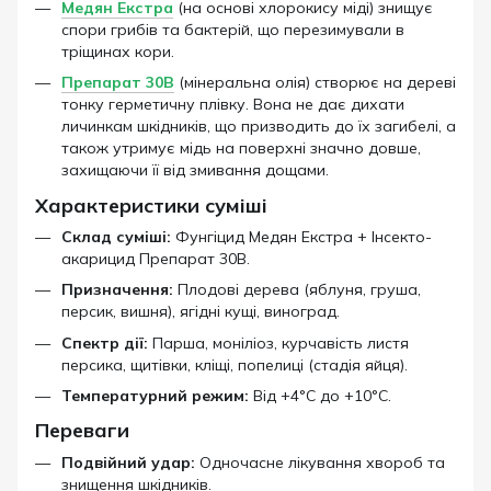
Медян Екстра
(на основі хлорокису міді) знищує
спори грибів та бактерій, що перезимували в
тріщинах кори.
Препарат 30В
(мінеральна олія) створює на дереві
тонку герметичну плівку. Вона не дає дихати
личинкам шкідників, що призводить до їх загибелі, а
також утримує мідь на поверхні значно довше,
захищаючи її від змивання дощами.
Характеристики суміші
Склад суміші:
Фунгіцид Медян Екстра + Інсекто-
акарицид Препарат 30В.
Призначення:
Плодові дерева (яблуня, груша,
персик, вишня), ягідні кущі, виноград.
Спектр дії:
Парша, моніліоз, курчавість листя
персика, щитівки, кліщі, попелиці (стадія яйця).
Температурний режим:
Від +4°C до +10°C.
Переваги
Подвійний удар:
Одночасне лікування хвороб та
знищення шкідників.