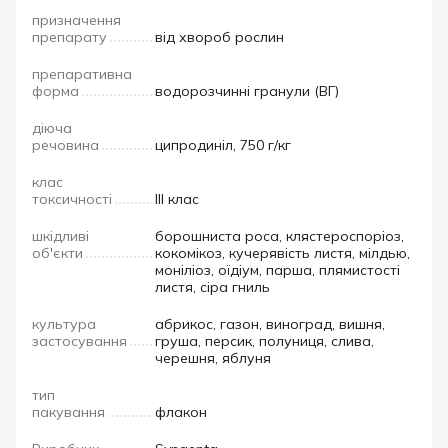
призначення
препарату
від хвороб рослин
препаративна
форма
водорозчинні гранули (ВГ)
діюча
речовина
ципродиніл, 750 г/кг
клас
токсичності
III клас
шкідливі
борошниста роса, клястероспоріоз,
об'єкти
кокомікоз, кучерявість листя, мілдью,
моніліоз, оїдіум, парша, плямистості
листя, сіра гниль
культура
абрикос, газон, виноград, вишня,
застосування
груша, персик, полуниця, слива,
черешня, яблуня
тип
пакування
флакон