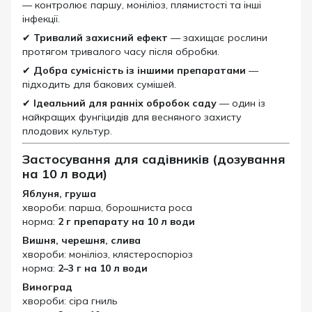
— контролює паршу, моніліоз, плямистості та інші
інфекції.
✔
Тривалий захисний ефект
— захищає рослини
протягом тривалого часу після обробки.
✔
Добра сумісність із іншими препаратами
—
підходить для бакових сумішей.
✔
Ідеальний для ранніх обробок саду
— один із
найкращих фунгіцидів для весняного захисту
плодових культур.
Застосування для садівників (дозування
на 10 л води)
Яблуня, груша
хвороби: парша, борошниста роса
норма:
2 г препарату на 10 л води
Вишня, черешня, слива
хвороби: моніліоз, клястероспоріоз
норма:
2–3 г на 10 л води
Виноград
хвороби: сіра гниль