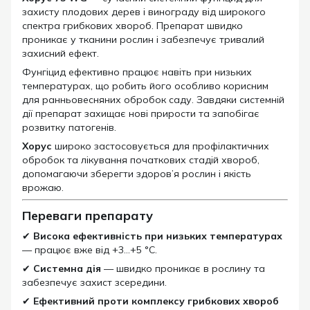
захисту плодових дерев і винограду від широкого
спектра грибкових хвороб. Препарат швидко
проникає у тканини рослин і забезпечує тривалий
захисний ефект.
Фунгіцид ефективно працює навіть при низьких
температурах, що робить його особливо корисним
для ранньовесняних обробок саду. Завдяки системній
дії препарат захищає нові прирости та запобігає
розвитку патогенів.
Хорус
широко застосовується для профілактичних
обробок та лікування початкових стадій хвороб,
допомагаючи зберегти здоров’я рослин і якість
врожаю.
Переваги препарату
✔
Висока ефективність при низьких температурах
— працює вже від +3…+5 °C.
✔
Системна дія
— швидко проникає в рослину та
забезпечує захист зсередини.
✔
Ефективний проти комплексу грибкових хвороб