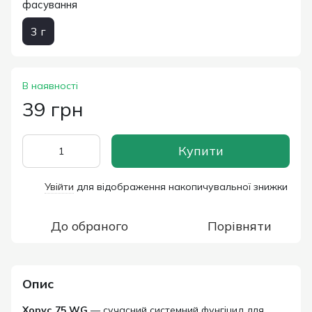
фасування
3 г
В наявності
39 грн
Купити
Увійти
для відображення накопичувальної знижки
%
До обраного
Порівняти
Опис
Хорус 75 WG
— сучасний системний фунгіцид для