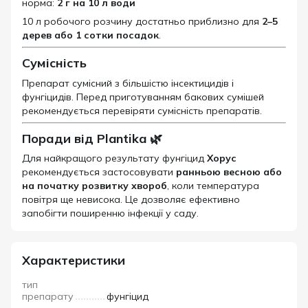
норма:
2 г на 10 л води
10 л робочого розчину достатньо приблизно для
2–5
дерев або 1 сотки посадок
.
Сумісність
Препарат сумісний з більшістю інсектицидів і
фунгіцидів. Перед приготуванням бакових сумішей
рекомендується перевіряти сумісність препаратів.
Поради від Plantika 🌿
Для найкращого результату фунгіцид
Хорус
рекомендується застосовувати
ранньою весною або
на початку розвитку хвороб
, коли температура
повітря ще невисока. Це дозволяє ефективно
запобігти поширенню інфекції у саду.
Характеристики
тип
препарату
фунгіцид