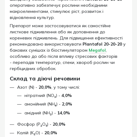
оперативно забезпечує рослини необхідними
макроелементами, стимулює ріст, розвиток і
відновлення культур.
Препарат може застосовуватися як самостійне
листкове підживлення або як доповнення до
кореневих підживлень. Для підвищення ефективності
рекомендовано використовувати
Plantafol 20-20-20
у
бакових сумішах із біостимулятором
Megafol
,
особливо до або після впливу стресових факторів
- перепадів температур, спеки, хвороб рослин чи
гербіцидних обробок.
Склад та діючі речовини
Азот (N) -
20,0%
, у тому числі:
нітратний (NO₃) -
4,0%
амонійний (NH₄) -
2,0%
амідний (NH₂) -
14,0%
Фосфор (P₂O₅) -
20,0%
Калій (K₂O) -
20,0%