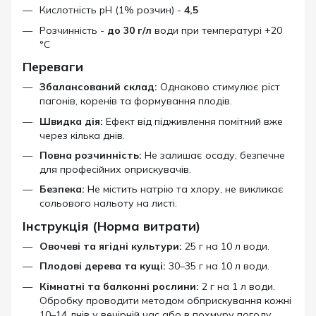
Кислотність pH (1% розчин) -
4,5
Розчинність -
до 30 г/л
води при температурі +20
°C
Переваги
Збалансований склад:
Однаково стимулює ріст
пагонів, коренів та формування плодів.
Швидка дія:
Ефект від підживлення помітний вже
через кілька днів.
Повна розчинність:
Не залишає осаду, безпечне
для професійних оприскувачів.
Безпека:
Не містить натрію та хлору, не викликає
сольового нальоту на листі.
Інструкція (Норма витрати)
Овочеві та ягідні культури:
25 г на 10 л води.
Плодові дерева та кущі:
30–35 г на 10 л води.
Кімнатні та балконні рослини:
2 г на 1 л води.
Обробку проводити методом обприскування кожні
10–14 днів у вечірній час або в похмуру погоду.