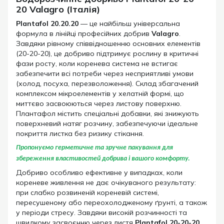
20 Valagro (Італія)
Plantafol 20.20.20
— це найбільш універсальна
формула в лінійці професійних добрив
Valagro
.
Завдяки рівному співвідношенню основних елементів
(20-20-20), це добриво підтримує рослину в критичні
фази росту, коли коренева система не встигає
забезпечити всі потреби через несприятливі умови
(холод, посуха, перезволоження). Склад збагачений
комплексом мікроелементів у хелатній формі, що
миттєво засвоюються через листову поверхню.
Плантафол містить спеціальні добавки, які знижують
поверхневий натяг розчину, забезпечуючи ідеальне
покриття листка без ризику стікання.
Пропонуємо герметичне та зручне пакування для
збереження властивостей добрива і вашого комфорту.
Добриво особливо ефективне у випадках, коли
кореневе живлення не дає очікуваного результату:
при слабко розвиненій кореневій системі,
пересушеному або переохолодженому ґрунті, а також
у періоди стресу. Завдяки високій розчинності та
швидкому засвоєнню через листя
Plantafol 20-20-20