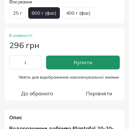
Фасування
25 г
800 г (фас)
400 г (фас)
В наявності
296 грн
Купити
Увійти
для відображення накопичувальної знижки
%
До обраного
Порівняти
Опис
Водорозчинне добриво Plantafol 20-20-