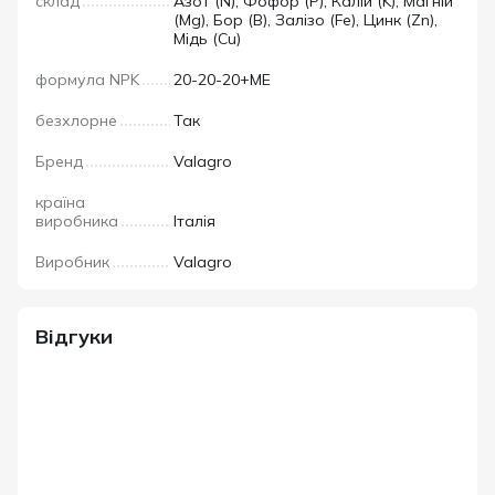
склад
Азот (N), Фофор (P), Калій (K), Магній
(Mg), Бор (B), Залізо (Fe), Цинк (Zn),
Мідь (Cu)
формула NPK
20-20-20+МЕ
безхлорне
Так
Бренд
Valagro
країна
виробника
Італія
Виробник
Valagro
Відгуки