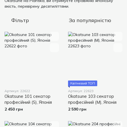
Okatsune на Plantika, ви отримуєте справжню японську
якість, перевірену десятиліттями.
Фільтр
За популярністю
Квітневий ТОП
Артикул: 22622
Артикул: 22623
Okatsune 101 секатор
Okatsune 103 секатор
професійний (S), Японія
професійний (M), Японія
2 450 грн
2 590 грн