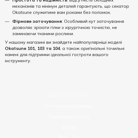
Простота та надійність
: Відсутність складних
механізмів та мінімум деталей гарантують, що секатор
Okatsune служитиме вам роками без поломок.
Фірмове заточування
: Особливий кут заточування
дозволяє зрізати гілки з хірургічною точністю, не
заминаючи тканини рослини.
У нашому магазині ви знайдете найпопулярніші моделі
Okatsune 101, 103 та 104
, а також оригінальні точильні
камені для підтримки ідеальної гостроти вашого
інструменту.
050 100-13-05
Контактна інформація
Повна версія сайту
© 2026
Укр
Рус