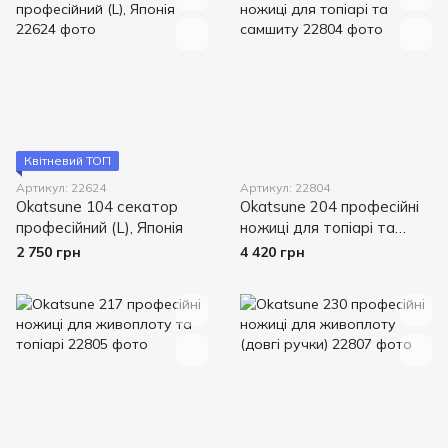
Квітневий ТОП
Артикул: 22624
Артикул: 22804
Okatsune 104 секатор
Okatsune 204 професійні
професійний (L), Японія
ножиці для топіарі та
самшиту
2 750 грн
4 420 грн