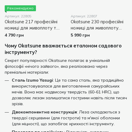
Рекомендуємо
Артикул: 22805
Артикул: 22807
Okatsune 217 професійні
Okatsune 230 професійні
ножиці для живоплоту та
ножиці для живоплоту
топіарі
(довгі ручки)
4 790 грн
5 990 грн
Чому Okatsune вважається еталоном садового
інструменту?
Секрет популярності Okatsune полягає в унікальній
філософії «нічого зайвого», яка реалізована через
преміальні матеріали:
Сталь Izumo Yasugi
: Це та сама сталь, яка традиційно
використовувалася для виготовлення самурайських
мечів. Вона має надвисоку твердість (60-61 HRC), що
дозволяє лезам залишатися гострими навіть після тисяч
зрізів.
Двокомпонентна конструкція
: Леза складаються з
твердої серцевини (для гостроти) та м'якої оболонки
(для міцності), що запобігає крихкості інструменту.