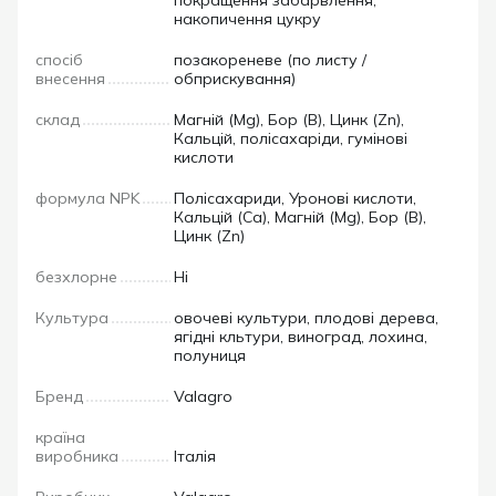
накопичення цукру
спосіб
позакореневе (по листу /
внесення
обприскування)
склад
Магній (Mg), Бор (B), Цинк (Zn),
Кальцій, полісахаріди, гумінові
кислоти
формула NPK
Полісахариди, Уронові кислоти,
Кальцій (Ca), Магній (Mg), Бор (B),
Цинк (Zn)
безхлорне
Ні
Культура
овочеві культури, плодові дерева,
ягідні кльтури, виноград, лохина,
полуниця
Бренд
Valagro
країна
виробника
Італія