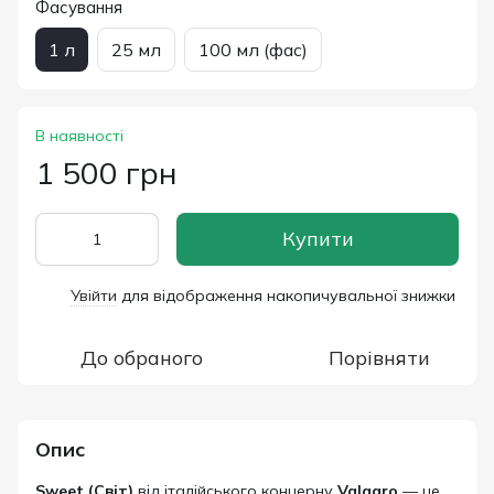
Фасування
1 л
25 мл
100 мл (фас)
В наявності
1 500 грн
Купити
Увійти
для відображення накопичувальної знижки
%
До обраного
Порівняти
Опис
Sweet (Світ)
від італійського концерну
Valagro
— це