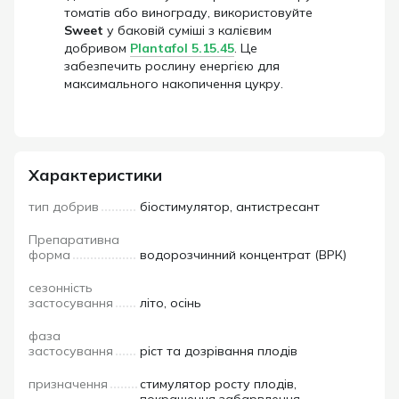
томатів або винограду, використовуйте
Sweet
у баковій суміші з калієвим
добривом
Plantafol 5.15.45
. Це
забезпечить рослину енергією для
максимального накопичення цукру.
Характеристики
тип добрив
біостимулятор, антистресант
Препаративна
форма
водорозчинний концентрат (ВРК)
сезонність
застосування
літо, осінь
фаза
застосування
ріст та дозрівання плодів
призначення
стимулятор росту плодів,
покращення забарвлення,