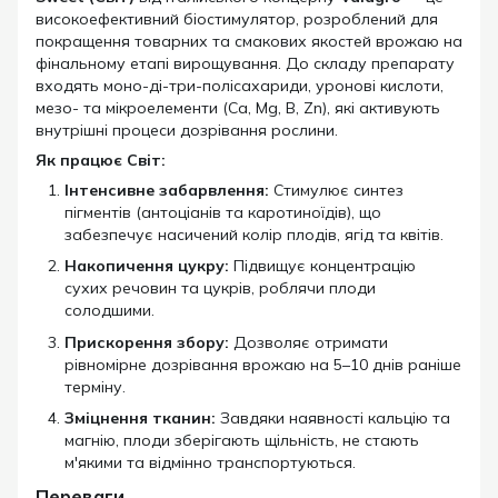
високоефективний біостимулятор, розроблений для
покращення товарних та смакових якостей врожаю на
фінальному етапі вирощування. До складу препарату
входять моно-ді-три-полісахариди, уронові кислоти,
мезо- та мікроелементи (Ca, Mg, B, Zn), які активують
внутрішні процеси дозрівання рослини.
Як працює Світ:
Інтенсивне забарвлення:
Стимулює синтез
пігментів (антоціанів та каротиноїдів), що
забезпечує насичений колір плодів, ягід та квітів.
Накопичення цукру:
Підвищує концентрацію
сухих речовин та цукрів, роблячи плоди
солодшими.
Прискорення збору:
Дозволяє отримати
рівномірне дозрівання врожаю на 5–10 днів раніше
терміну.
Зміцнення тканин:
Завдяки наявності кальцію та
магнію, плоди зберігають щільність, не стають
м'якими та відмінно транспортуються.
Переваги