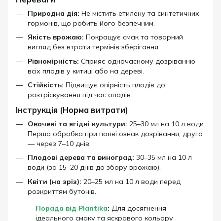
Природна дія:
Не містить етилену та синтетичних
гормонів, що робить його безпечним.
Якість врожаю:
Покращує смак та товарний
вигляд без втрати термінів зберігання.
Рівномірність:
Сприяє одночасному дозріванню
всіх плодів у китиці або на дереві.
Стійкість:
Підвищує опірність плодів до
розтріскування під час опадів.
Інструкція (Норма витрати)
Овочеві та ягідні культури:
25–30 мл на 10 л води.
Перша обробка при появі ознак дозрівання, друга
— через 7–10 днів.
Плодові дерева та виноград:
30–35 мл на 10 л
води (за 15–20 днів до збору врожаю).
Квіти (на зріз):
20–25 мл на 10 л води перед
розкриттям бутонів.
Порада від Plantika
:
Для досягнення
ідеального смаку та яскравого кольору